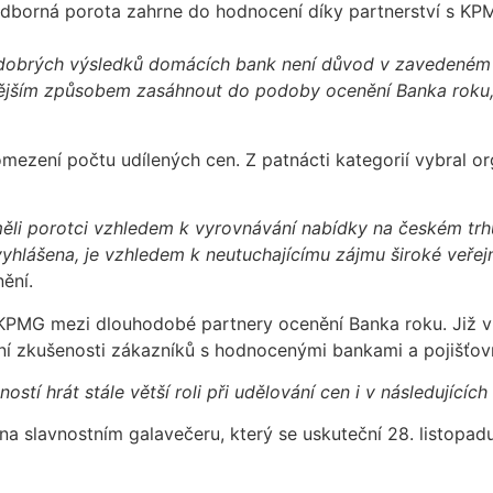
 Odborná porota zahrne do hodnocení díky partnerství s KP
i dobrých výsledků domácích bank není důvod v zavedeném 
sadnějším způsobem zasáhnout do podoby ocenění Banka roku
mezení počtu udílených cen. Z patnácti kategorií vybral or
li porotci vzhledem k vyrovnávání nabídky na českém trhu
yhlášena, je vzhledem k neutuchajícímu zájmu široké veřej
ění.
KPMG mezi dlouhodobé partnery ocenění Banka roku. Již v 
ní zkušenosti zákazníků s hodnocenými bankami a pojišťov
í hrát stále větší roli při udělování cen i v následujících
a slavnostním galavečeru, který se uskuteční 28. listopadu