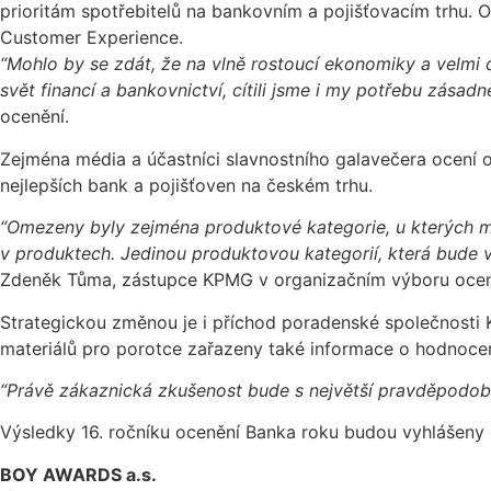
prioritám spotřebitelů na bankovním a pojišťovacím trhu.
Customer Experience.
“Mohlo by se zdát, že na vlně rostoucí ekonomiky a velm
svět financí a bankovnictví, cítili jsme i my potřebu zá
ocenění.
Zejména média a účastníci slavnostního galavečera ocení o
nejlepších bank a pojišťoven na českém trhu.
“Omezeny byly zejména produktové kategorie, u kterých mě
v produktech. Jedinou produktovou kategorií, která bude v
Zdeněk Tůma, zástupce KPMG v organizačním výboru ocen
Strategickou změnou je i příchod poradenské společnosti 
materiálů pro porotce zařazeny také informace o hodnoce
“Právě zákaznická zkušenost bude s největší pravděpodobnost
Výsledky 16. ročníku ocenění Banka roku budou vyhlášeny n
BOY AWARDS a.s.